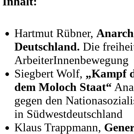
Inhalt:
Hartmut Rübner,
Anarch
Deutschland.
Die freihei
ArbeiterInnenbewegung
Siegbert Wolf,
„Kampf d
dem Moloch Staat“
Anar
gegen den Nationasozial
in Südwestdeutschland
Klaus Trappmann,
Gener